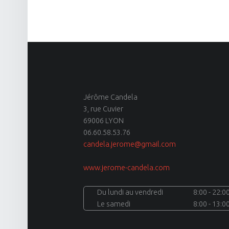
Jérôme Candela
3, rue Cuvier
69006 LYON
06.60.58.53.76
candela.jerome@gmail.com
www.jerome-candela.com
Du lundi au vendredi
8:00 - 22:0
Le samedi
8:00 - 13:0