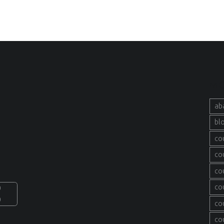
MO
ab
bl
co
co
co
co
0
0
co
co