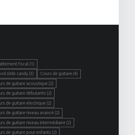
TS CLÉS
attement fiscal
(1)
ood slide candy
(3)
Cours de guitare
(4)
urs de guitare acoustique
(2)
urs de guitare débutants
(2)
urs de guitare electrique
(2)
urs de guitare niveau avancé
(2)
urs de guitare niveau intermédiaire
(2)
urs de guitare pour enfants
(2)