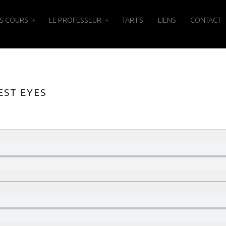
S COURS
LE PROFESSEUR
TARIFS
LIENS
CONTACT
EST EYES