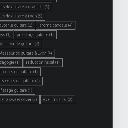
urs de guitare à domicile
(3)
urs de guitare à Lyon
(5)
buter la guitare
(2)
jerome candela
(4)
hys
(3)
prix stage guitare
(1)
ofesseur de guitare
(4)
ofesseur de guitare à Lyon
(4)
dagogie
(1)
réduction fiscal
(1)
if cours de guitare
(1)
ifs cours de guitare
(4)
if stage guitare
(1)
der a sweet cover
(3)
éveil musical
(2)