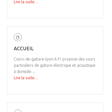
"Jérôme
Lire la suite
…
Candela,
professeur
de
guitare
à
Lyon"
ACCUEIL
Cours-de-guitare-lyon-6.fr propose des cours
particuliers de guitare électrique et acoustique
à domicile…
"Accueil"
Lire la suite
…