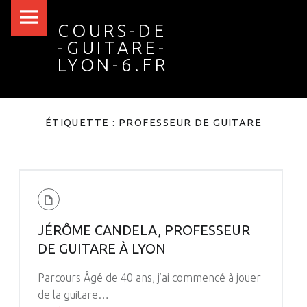
Cours-
Skip
COURS-DE
de
to
-GUITARE-
-
content
LYON-6.FR
guitare-
Lyon-
6.fr
ÉTIQUETTE :
PROFESSEUR DE GUITARE
site
navigation
JÉRÔME CANDELA, PROFESSEUR
DE GUITARE À LYON
Parcours Âgé de 40 ans, j’ai commencé à jouer
de la guitare…