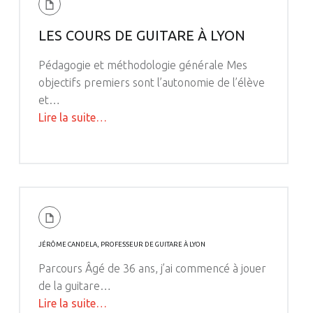
LES COURS DE GUITARE À LYON
Pédagogie et méthodologie générale Mes
objectifs premiers sont l’autonomie de l’élève
et…
"Les
Lire la suite
…
cours
de
guitare
à
Lyon"
JÉRÔME CANDELA, PROFESSEUR DE GUITARE À LYON
Parcours Âgé de 36 ans, j’ai commencé à jouer
de la guitare…
"Jérôme
Lire la suite
…