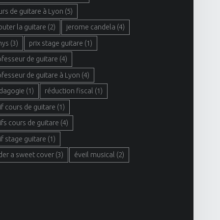
urs de guitare à Lyon
(5)
buter la guitare
(2)
jerome candela
(4)
hys
(3)
prix stage guitare
(1)
ofesseur de guitare
(4)
ofesseur de guitare à Lyon
(4)
dagogie
(1)
réduction fiscal
(1)
if cours de guitare
(1)
ifs cours de guitare
(4)
if stage guitare
(1)
der a sweet cover
(3)
éveil musical
(2)