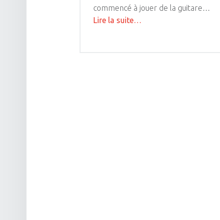
commencé à jouer de la guitare…
"Jérôme
Lire la suite
…
Candela,
site
professeur
de
guitare
navigation
à
Lyon"