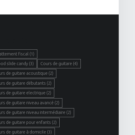
TS CLÉS
attement fiscal
(1)
ood slide candy
(3)
Cours de guitare
(4)
urs de guitare acoustique
(2)
urs de guitare débutants
(2)
urs de guitare electrique
(2)
urs de guitare niveau avancé
(2)
urs de guitare niveau intermédiaire
(2)
urs de guitare pour enfants
(2)
urs de guitare à domicile
(3)