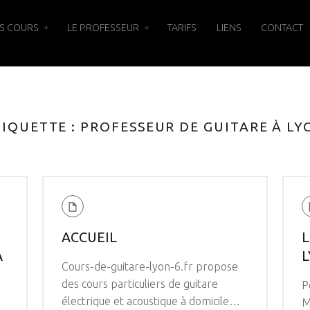
S COURS
LE PROFESSEUR
TARIFS
LIENS
CONTACT
TIQUETTE :
PROFESSEUR DE GUITARE À LY
ACCUEIL
L
À
Cours-de-guitare-lyon-6.fr propose
des cours particuliers de guitare
P
électrique et acoustique à domicile…
M