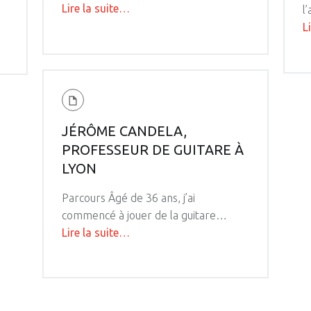
"Accueil"
Lire la suite
…
l
L
JÉRÔME CANDELA,
PROFESSEUR DE GUITARE À
LYON
Parcours Âgé de 36 ans, j’ai
commencé à jouer de la guitare…
"Jérôme
Lire la suite
…
Candela,
professeur
de
guitare