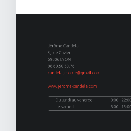
Jérôme Candela
3, rue Cuvier
69006 LYON
06.60.58.53.76
candela.jerome@gmail.com
www.jerome-candela.com
Du lundi au vendredi
8:00 - 22:0
Le samedi
8:00 - 13:0