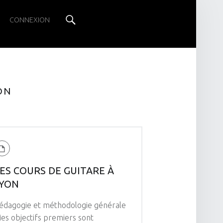
Search
CONNEXION
ON
ES COURS DE GUITARE À
LYON
édagogie et méthodologie générale
es objectifs premiers sont