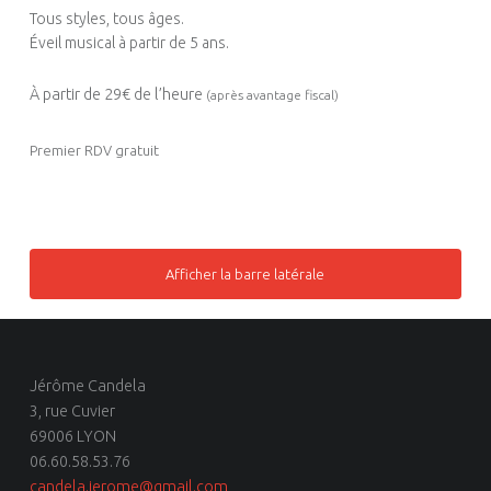
Tous styles, tous âges.
Éveil musical à partir de 5 ans.
À partir de 29€ de l’heure
(après avantage fiscal)
Premier RDV gratuit
Afficher la barre latérale
Jérôme Candela
3, rue Cuvier
69006 LYON
06.60.58.53.76
candela.jerome@gmail.com