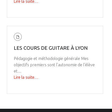
"Accueil"
Lire la suite
…
LES COURS DE GUITARE À LYON
Pédagogie et méthodologie générale Mes
objectifs premiers sont l’autonomie de l’élève
et…
"Les
Lire la suite
…
cours
de
guitare
à
Lyon"