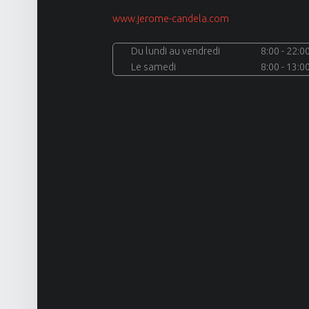
www.jerome-candela.com
Du lundi au vendredi
8:00 - 22:0
Le samedi
8:00 - 13:0