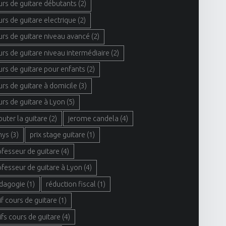
urs de guitare débutants
(2)
urs de guitare electrique
(2)
urs de guitare niveau avancé
(2)
urs de guitare niveau intermédiaire
(2)
urs de guitare pour enfants
(2)
urs de guitare à domicile
(3)
urs de guitare à Lyon
(5)
buter la guitare
(2)
jerome candela
(4)
hys
(3)
prix stage guitare
(1)
ofesseur de guitare
(4)
ofesseur de guitare à Lyon
(4)
dagogie
(1)
réduction fiscal
(1)
if cours de guitare
(1)
ifs cours de guitare
(4)