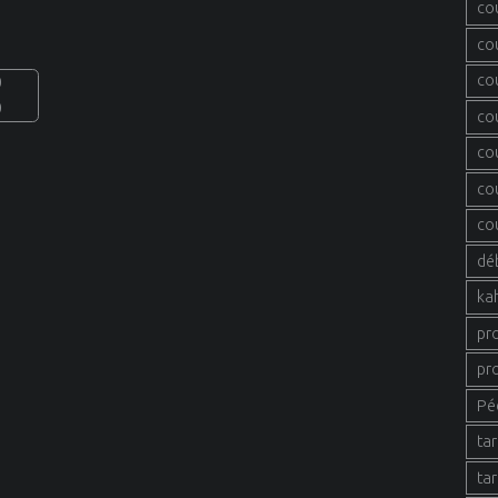
co
co
co
0
0
co
co
co
co
dé
ka
pr
pr
Pé
tar
tar