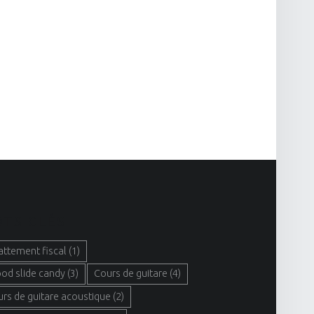
TS CLÉS
attement fiscal
(1)
ood slide candy
(3)
Cours de guitare
(4)
urs de guitare acoustique
(2)