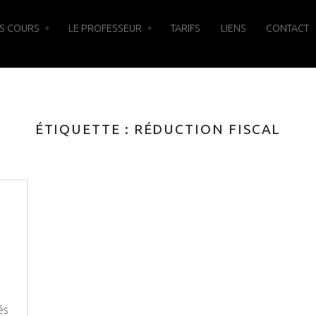
S COURS
LE PROFESSEUR
TARIFS
LIENS
CONTACT
ÉTIQUETTE :
RÉDUCTION FISCAL
és