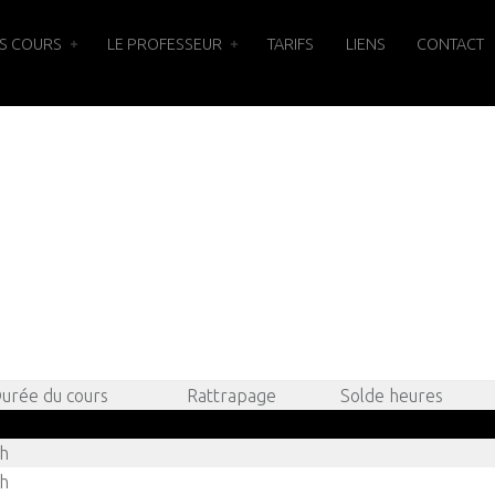
S COURS
LE PROFESSEUR
TARIFS
LIENS
CONTACT
urée du cours
Rattrapage
Solde heures
h
h