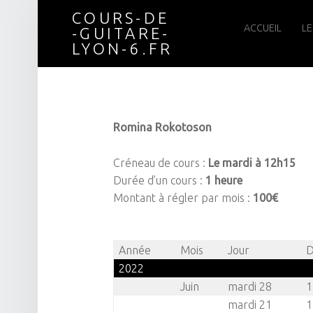
COURS-DE
Cours-
Skip
ACCUEIL
LE
-GUITARE-
LYON-6.FR
de
to
Romina Rokotoson
-
content
Créneau de cours :
Le mardi à 12h15
Durée d’un cours :
1 heure
guitare-
Montant à régler par mois :
100€
Année
Mois
Jour
D
Lyon-
2022
Juin
mardi 28
1
mardi 21
1
6.fr