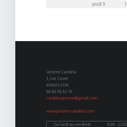
jeudi 9
1
site
navigation
Jérôme Candela
3, rue Cuvier
69006 LYON
06.60.58.53.76
candela.jerome@gmail.com
www.jerome-candela.com
Du lundi au vendredi
8:00 - 22:0