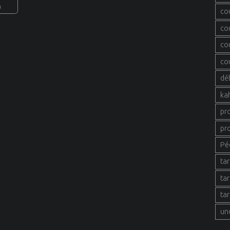
0
co
co
co
co
dé
ka
pr
pr
Pé
tar
tar
tar
un