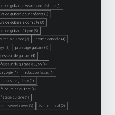
urs de guitare niveau intermédiaire
(2)
urs de guitare pour enfants
(2)
urs de guitare à domicile
(3)
urs de guitare à Lyon
(5)
buter la guitare
(2)
jerome candela
(4)
hys
(3)
prix stage guitare
(1)
ofesseur de guitare
(4)
ofesseur de guitare à Lyon
(4)
dagogie
(1)
réduction fiscal
(1)
if cours de guitare
(1)
ifs cours de guitare
(4)
if stage guitare
(1)
der a sweet cover
(3)
éveil musical
(2)