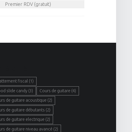
Premier RDV (gratuit)
TS CLÉS
attement fiscal
(1)
ood slide candy
(3)
Cours de guitare
(4)
urs de guitare acoustique
(2)
urs de guitare débutants
(2)
urs de guitare electrique
(2)
urs de guitare niveau avancé
(2)