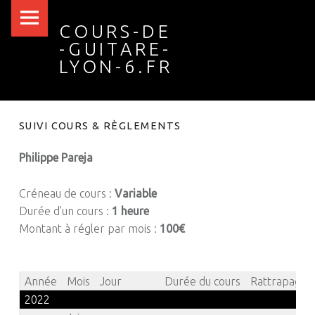
Cours-
Skip
COURS-DE
de
to
-GUITARE-
-
content
LYON-6.FR
guitare-
Lyon-
6.fr
SUIVI COURS & RÈGLEMENTS
site
Philippe Pareja
navigation
Créneau de cours :
Variable
Durée d’un cours :
1 heure
Montant à régler par mois :
100€
Année
Mois
Jour
Durée du cours
Rattrapage
2022