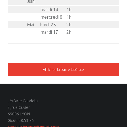
Juin
mardi 14
1h
mercredi 8
1h
Mai
lundi 23
2h
mardi 17
2h
Afficher la barre latérale
Jérôme Candela
3, rue Cuvier
69006 LYON
06.60.58.53.76
candela.jerome@gmail.com