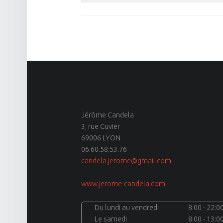
Jérôme Candela
3, rue Cuvier
69006 LYON
06.60.58.53.76
candela.jerome@gmail.com
www.jerome-candela.com
Du lundi au vendredi
8:00 - 22:0
Le samedi
8:00 - 13:0