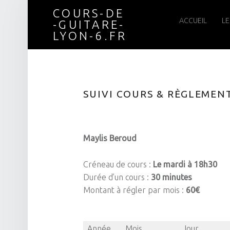
COURS-DE
Cours-
Skip
ACCUEIL
LE
-GUITARE-
LYON-6.FR
de
to
SUIVI COURS & RÈGLEMEN
-
content
Maylis Beroud
guitare-
Créneau de cours :
Le mardi à 18h30
Durée d’un cours :
30 minutes
Lyon-
Montant à régler par mois :
60€
6.fr
Année
Mois
Jour