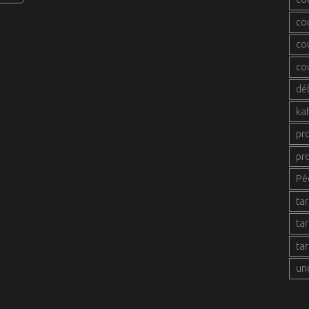
co
co
co
dé
ka
pr
pr
Pé
tar
tar
tar
un