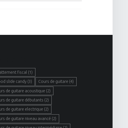
TS CLÉS
attement fiscal
(1)
ood slide candy
(3)
Cours de guitare
(4)
urs de guitare acoustique
(2)
urs de guitare débutants
(2)
urs de guitare electrique
(2)
urs de guitare niveau avancé
(2)
urs de guitare niveau intermédiaire
(2)