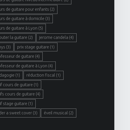
urs de guitare pour enfants
(2)
urs de guitare à domicile
(3)
urs de guitare à Lyon
(5)
buter la guitare
(2)
jerome candela
(4)
hys
(3)
prix stage guitare
(1)
ofesseur de guitare
(4)
ofesseur de guitare à Lyon
(4)
dagogie
(1)
réduction fiscal
(1)
if cours de guitare
(1)
ifs cours de guitare
(4)
if stage guitare
(1)
der a sweet cover
(3)
éveil musical
(2)