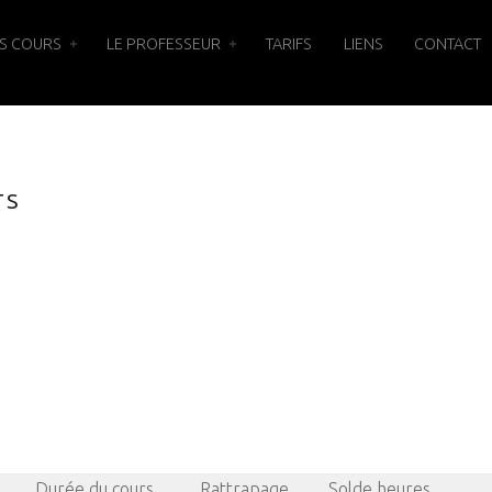
S COURS
LE PROFESSEUR
TARIFS
LIENS
CONTACT
TS
Durée du cours
Rattrapage
Solde heures