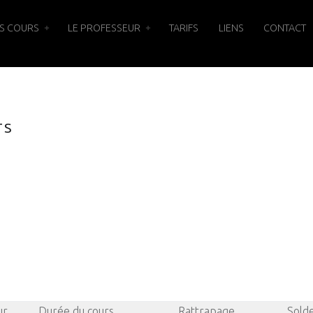
S COURS
LE PROFESSEUR
TARIFS
LIENS
CONTACT
TS
ur
Durée du cours
Rattrapage
Sold