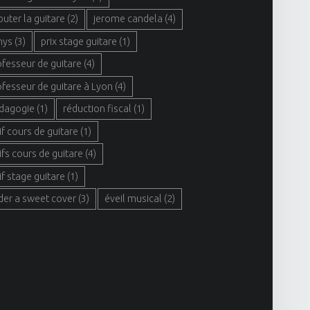
buter la guitare
(2)
jerome candela
(4)
hys
(3)
prix stage guitare
(1)
ofesseur de guitare
(4)
ofesseur de guitare à Lyon
(4)
dagogie
(1)
réduction fiscal
(1)
if cours de guitare
(1)
ifs cours de guitare
(4)
if stage guitare
(1)
der a sweet cover
(3)
éveil musical
(2)