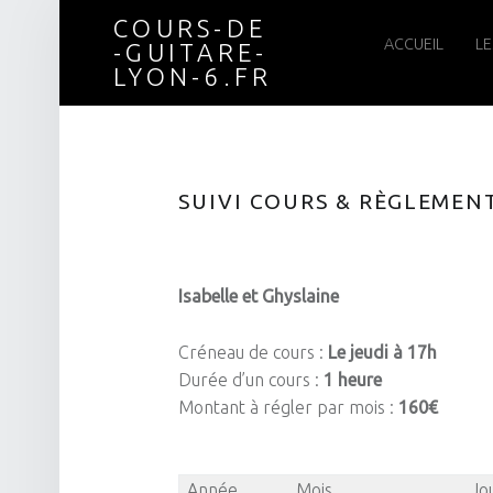
COURS-DE
Cours-
Skip
ACCUEIL
LE
-GUITARE-
LYON-6.FR
de
to
SUIVI COURS & RÈGLEMEN
-
content
Isabelle et Ghyslaine
guitare-
Créneau de cours :
Le jeudi à 17h
Durée d’un cours :
1 heure
Lyon-
Montant à régler par mois :
160€
6.fr
Année
Mois
Jo