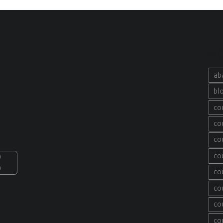
MO
ab
bl
co
co
co
co
0
0
co
co
co
co