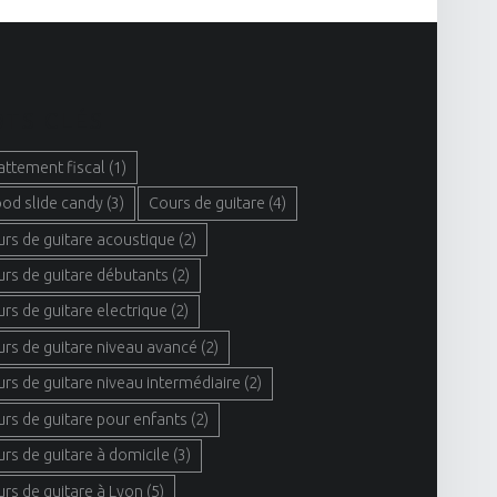
TS CLÉS
attement fiscal
(1)
ood slide candy
(3)
Cours de guitare
(4)
urs de guitare acoustique
(2)
urs de guitare débutants
(2)
urs de guitare electrique
(2)
urs de guitare niveau avancé
(2)
urs de guitare niveau intermédiaire
(2)
urs de guitare pour enfants
(2)
urs de guitare à domicile
(3)
urs de guitare à Lyon
(5)