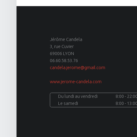
Jérôme Candela
3, rue Cuvier
69006 LYON
06.60.58.53.76
candela.jerome@gmail.com
www.jerome-candela.com
Du lundi au vendredi
8:00 - 22:0
Le samedi
8:00 - 13:0