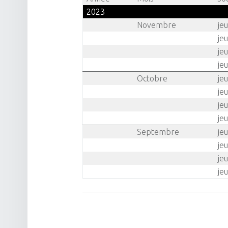
2023
Novembre
jeu
site
jeu
jeu
jeu
navigation
Octobre
jeu
jeu
jeu
jeu
Septembre
jeu
jeu
jeu
jeu