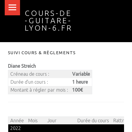
Cours-
Skip
COURS-DE
de
to
-GUITARE-
-
content
LYON-6.FR
guitare-
Lyon-
6.fr
SUIVI COURS & RÈGLEMENTS
site
Diane Streich
navigation
Créneau de cours :
Variable
Durée d’un cours :
1 heure
Montant à régler par mois :
100€
Année
Mois
Jour
Durée du cours
Rattrap
2022