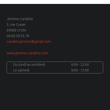
Jérôme Candela
3, rue Cuvier
69006 LYON
06.60.58.53.76
candela.jerome@gmail.com
www.jerome-candela.com
Du lundi au vendredi
8:00 - 22:00
Le samedi
8:00 - 13:00