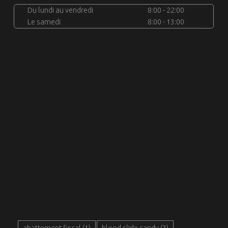
Du lundi au vendredi
8:00 - 22:00
Le samedi
8:00 - 13:00
MOTS CLÉS
abattement fiscal
(1)
blood slide candy
(3)