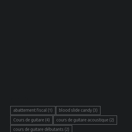
MOTS CLÉS
abattement fiscal
(1)
blood slide candy
(3)
Cours de guitare
(4)
cours de guitare acoustique
(2)
cours de guitare débutants
(2)