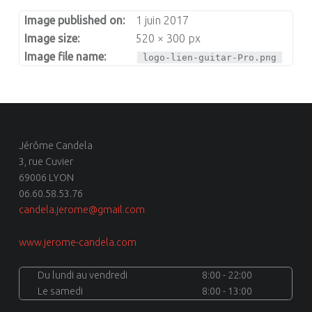
Image published on:
1 juin 2017
Image size:
520 × 300 px
Image file name:
logo-lien-guitar-Pro.png
Jérôme Candela
3, rue Cuvier
69006 LYON
06.60.58.53.76
candela.jerome@gmail.com
www.jerome-candela.com
Du lundi au vendredi
8:00 - 22:00
Le samedi
8:00 - 13:00