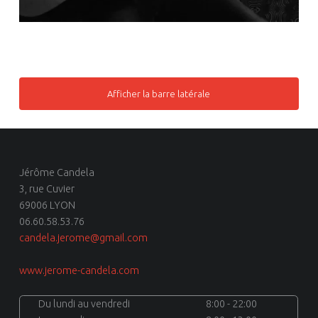
Afficher la barre latérale
Jérôme Candela
3, rue Cuvier
69006 LYON
06.60.58.53.76
candela.jerome@gmail.com
www.jerome-candela.com
Du lundi au vendredi
8:00 - 22:00