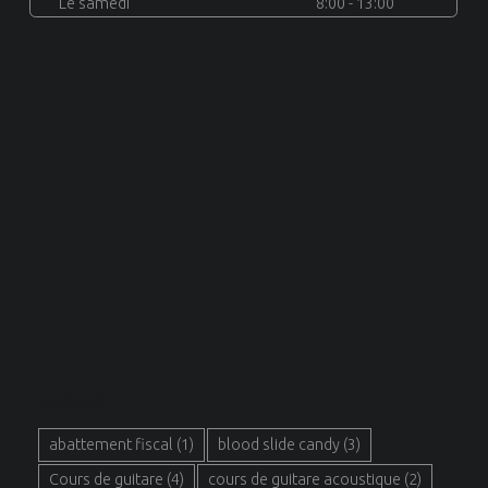
Le samedi
8:00 - 13:00
MOTS CLÉS
abattement fiscal
(1)
blood slide candy
(3)
Cours de guitare
(4)
cours de guitare acoustique
(2)