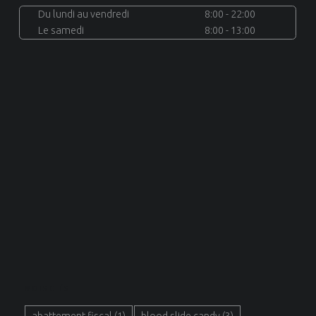
Du lundi au vendredi
8:00 - 22:00
Le samedi
8:00 - 13:00
MOTS CLÉS
abattement fiscal
(1)
blood slide candy
(3)