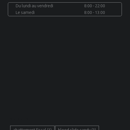
Du lundi au vendredi
8:00 - 22:00
Le samedi
8:00 - 13:00
MOTS CLÉS
abattement fiscal
(1)
blood slide candy
(3)