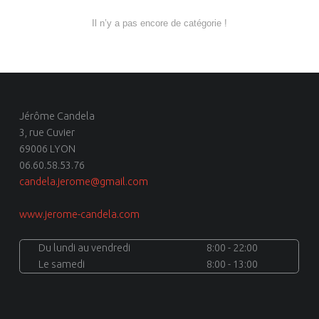
Il n’y a pas encore de catégorie !
Jérôme Candela
3, rue Cuvier
69006 LYON
06.60.58.53.76
candela.jerome@gmail.com
www.jerome-candela.com
Du lundi au vendredi
8:00 - 22:00
Le samedi
8:00 - 13:00