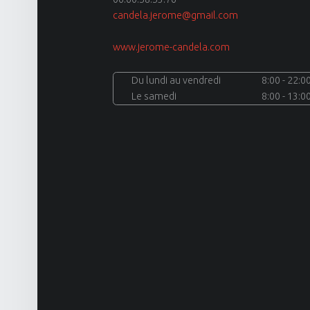
candela.jerome@gmail.com
www.jerome-candela.com
site
Du lundi au vendredi
8:00 - 22:0
Le samedi
8:00 - 13:0
navigation