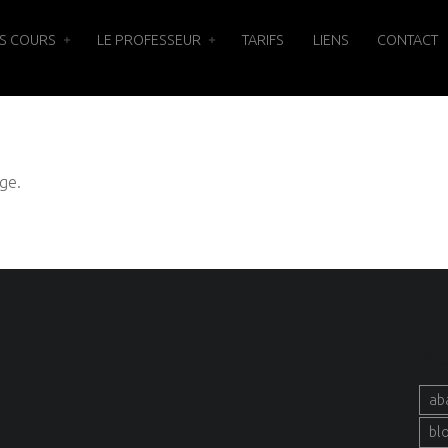
S COURS
LE PROFESSEUR
TARIFS
LIENS
CONTACT
ge.
MO
ab
bl