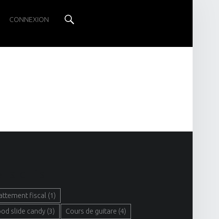
Search
CONNEXION
TS CLÉS
attement fiscal
(1)
ood slide candy
(3)
Cours de guitare
(4)