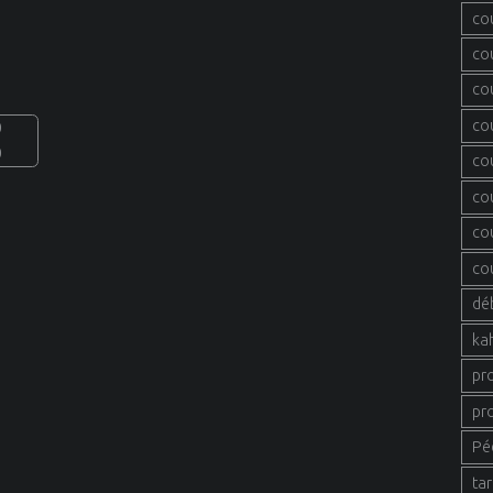
co
co
co
co
0
0
co
co
co
co
dé
ka
pr
pr
Pé
tar