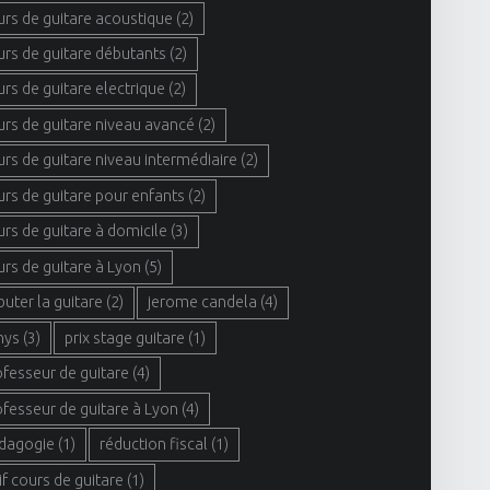
urs de guitare acoustique
(2)
urs de guitare débutants
(2)
urs de guitare electrique
(2)
urs de guitare niveau avancé
(2)
urs de guitare niveau intermédiaire
(2)
urs de guitare pour enfants
(2)
urs de guitare à domicile
(3)
urs de guitare à Lyon
(5)
buter la guitare
(2)
jerome candela
(4)
hys
(3)
prix stage guitare
(1)
ofesseur de guitare
(4)
ofesseur de guitare à Lyon
(4)
dagogie
(1)
réduction fiscal
(1)
if cours de guitare
(1)