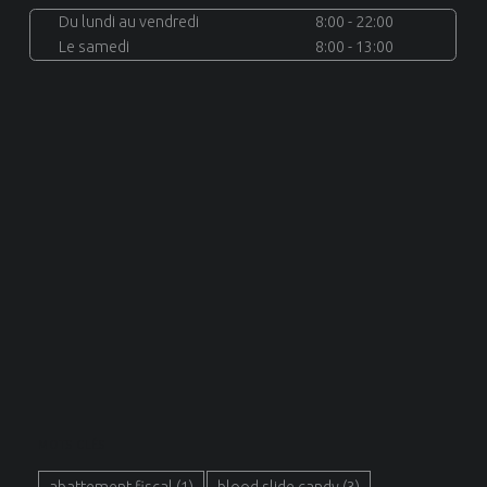
Du lundi au vendredi
8:00 - 22:00
Le samedi
8:00 - 13:00
MOTS CLÉS
abattement fiscal
(1)
blood slide candy
(3)