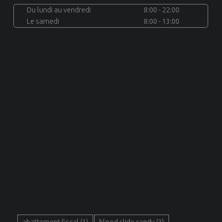
Du lundi au vendredi
8:00 - 22:00
Le samedi
8:00 - 13:00
MOTS CLÉS
abattement fiscal
(1)
blood slide candy
(3)