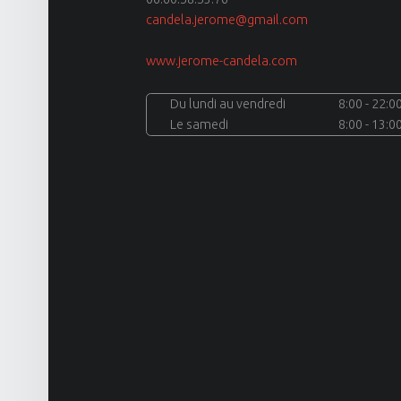
candela.jerome@gmail.com
www.jerome-candela.com
site
Du lundi au vendredi
8:00 - 22:0
Le samedi
8:00 - 13:0
navigation