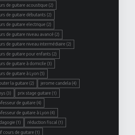
urs de guitare acoustique
(2)
urs de guitare débutants
(2)
urs de guitare electrique
(2)
urs de guitare niveau avancé
(2)
urs de guitare niveau intermédiaire
(2)
urs de guitare pour enfants
(2)
urs de guitare à domicile
(3)
urs de guitare à Lyon
(5)
buter la guitare
(2)
jerome candela
(4)
hys
(3)
prix stage guitare
(1)
ofesseur de guitare
(4)
ofesseur de guitare à Lyon
(4)
dagogie
(1)
réduction fiscal
(1)
if cours de guitare
(1)