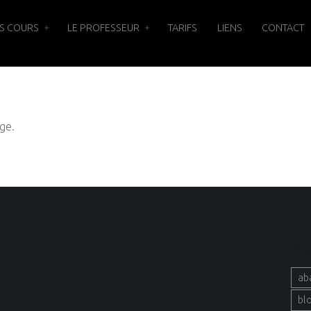
S COURS
LE PROFESSEUR
TARIFS
LIENS
CONTACT
ge.
MO
ab
bl