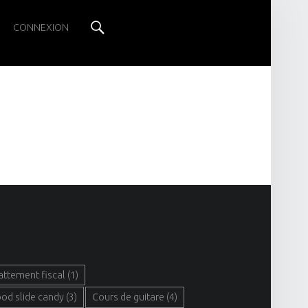
Search
CONNEXION
TS CLÉS
attement fiscal
(1)
ood slide candy
(3)
Cours de guitare
(4)