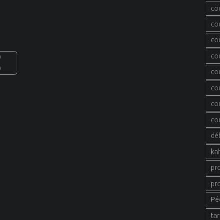
co
co
co
co
0
0
co
co
co
co
dé
ka
pr
pr
Pé
tar