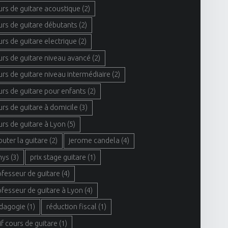
urs de guitare acoustique
(2)
urs de guitare débutants
(2)
urs de guitare electrique
(2)
urs de guitare niveau avancé
(2)
urs de guitare niveau intermédiaire
(2)
urs de guitare pour enfants
(2)
urs de guitare à domicile
(3)
urs de guitare à Lyon
(5)
buter la guitare
(2)
jerome candela
(4)
hys
(3)
prix stage guitare
(1)
ofesseur de guitare
(4)
ofesseur de guitare à Lyon
(4)
dagogie
(1)
réduction fiscal
(1)
if cours de guitare
(1)