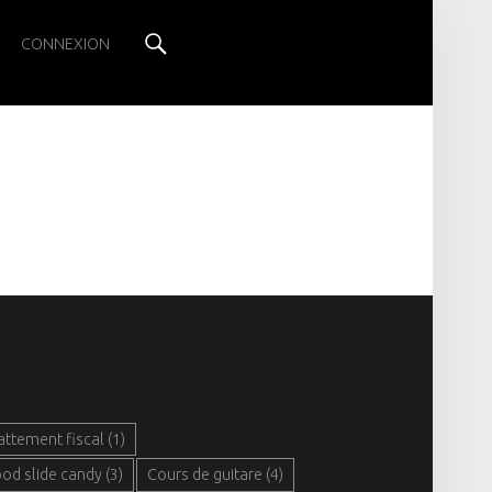
Search
CONNEXION
TS CLÉS
attement fiscal
(1)
ood slide candy
(3)
Cours de guitare
(4)