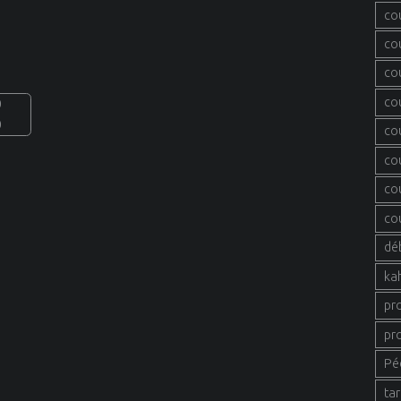
co
co
co
co
0
0
co
co
co
co
dé
ka
pr
pr
Pé
tar