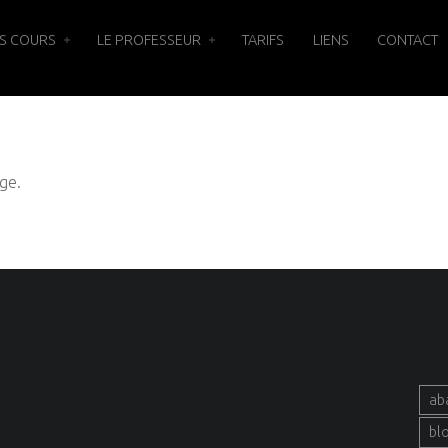
S COURS
LE PROFESSEUR
TARIFS
LIENS
CONTACT
ge.
MO
ab
bl