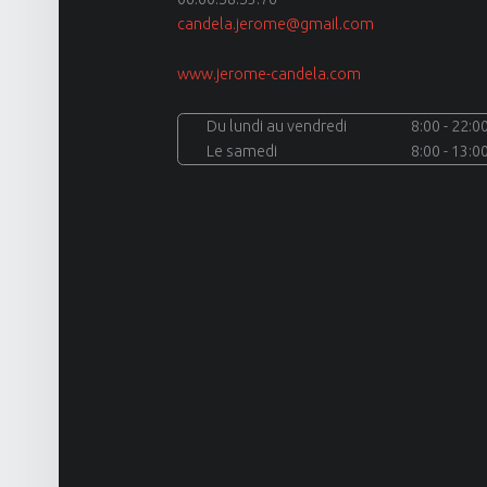
candela.jerome@gmail.com
www.jerome-candela.com
site
Du lundi au vendredi
8:00 - 22:0
Le samedi
8:00 - 13:0
navigation