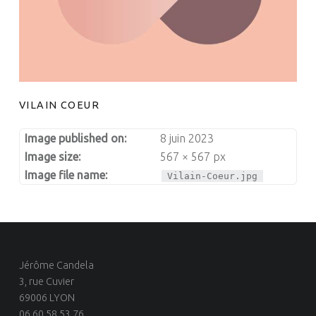
VILAIN COEUR
Image published on:
8 juin 2023
Image size:
567 × 567 px
Image file name:
Vilain-Coeur.jpg
Jérôme Candela
3, rue Cuvier
69006 LYON
06.60.58.53.76