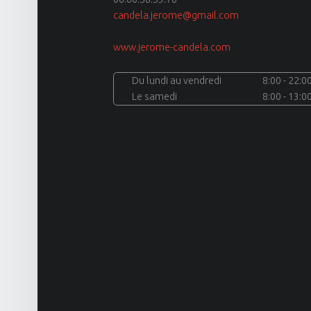
candela.jerome@gmail.com
www.jerome-candela.com
site
Du lundi au vendredi
8:00 - 22:0
Le samedi
8:00 - 13:0
navigation