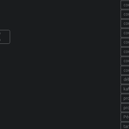
co
co
co
co
0
0
co
co
co
co
dé
ka
pr
pr
Pé
tar