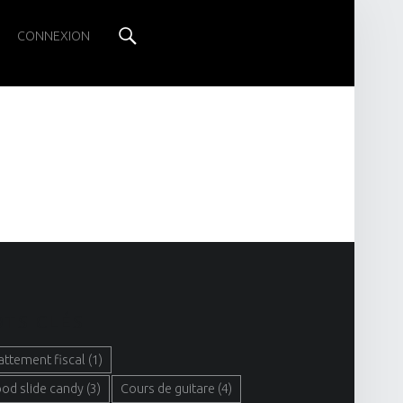
Search
CONNEXION
TS CLÉS
attement fiscal
(1)
ood slide candy
(3)
Cours de guitare
(4)