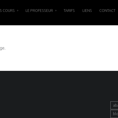
S COURS
LE PROFESSEUR
TARIFS
LIENS
CONTACT
ge.
MO
ab
bl