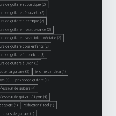
urs de guitare acoustique
(2)
urs de guitare débutants
(2)
urs de guitare electrique
(2)
urs de guitare niveau avancé
(2)
urs de guitare niveau intermédiaire
(2)
urs de guitare pour enfants
(2)
urs de guitare à domicile
(3)
urs de guitare à Lyon
(5)
buter la guitare
(2)
jerome candela
(4)
hys
(3)
prix stage guitare
(1)
ofesseur de guitare
(4)
ofesseur de guitare à Lyon
(4)
dagogie
(1)
réduction fiscal
(1)
if cours de guitare
(1)